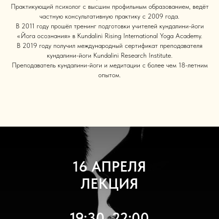
Практикующий психолог с высшим профильным образованием, ведёт
частную консультативную практику с 2009 года.
В 2011 году прошёл тренинг подготовки учителей кундалини-йоги
«Йога осознания» в Kundalini Rising International Yoga Academy.
В 2019 году получил международный сертификат преподавателя
кундалини-йоги Kundalini Research Institute.
Преподаватель кундалини-йоги и медитации с более чем 18-летним
опытом.
16 АПРЕЛЯ
ЛЕКЦИЯ
19:30–22:00